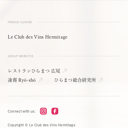
FRENCH CUISINE
Le Club des Vins Hermitage
GROUP WEBSITES
レストランひらまつ 広尾
凌霄 Ryō-shō
ひらまつ総合研究所
Connect with us:
Copyright © Le Club des Vins Hermitage