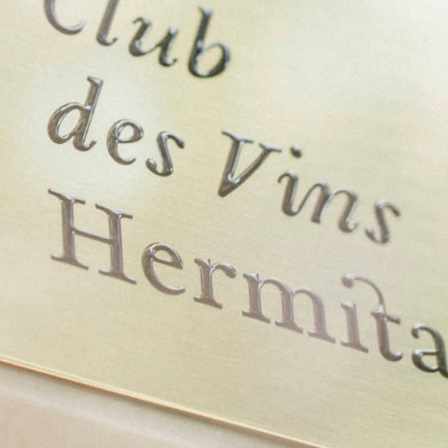
Le Club des Vins Hermitage
GROUP WEBSITES
レストランひらまつ 広尾
凌霄 Ryō-shō
ひらまつ総合研究所
Connect with us:
03-5449-2772