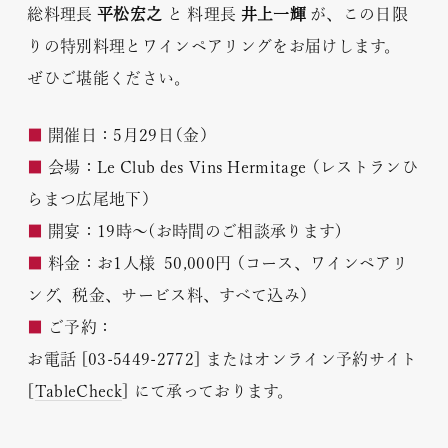
総料理長
平松宏之
と 料理長
井上一輝
が、この日限
りの特別料理とワインペアリングをお届けします。
ぜひご堪能ください。
■
開催日：5月29日（金）
■
会場：Le Club des Vins Hermitage （レストランひ
らまつ広尾地下）
■
開宴：19時～(お時間のご相談承ります)
■
料金：お1人様 50,000円 （コース、ワインペアリ
ング、税金、サービス料、すべて込み）
■
ご予約：
お電話 [03-5449-2772] またはオンライン予約サイト
[
TableCheck
] にて承っております。