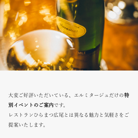
GROUP WEBSITES
レストランひらまつ 広尾
凌霄 Ryō-shō
ひらまつ総合研究所
Connect with us:
大変ご好評いただいている、エルミタージュだけの
特
別イベントのご案内
です。
レストランひらまつ広尾とは異なる魅力と気軽さをご
提案いたします。